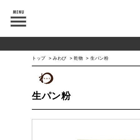
トップ
みわび
乾物
生パン粉
生パン粉