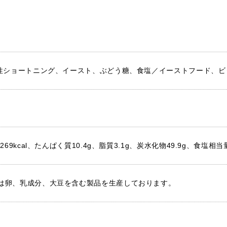
物性ショートニング、イースト、ぶどう糖、食塩／イーストフード、ビ
69kcal、たんぱく質10.4g、脂質3.1g、炭水化物49.9g、食塩相当量
は卵、乳成分、大豆を含む製品を生産しております。