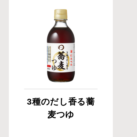
3種のだし香る蕎
麦つゆ