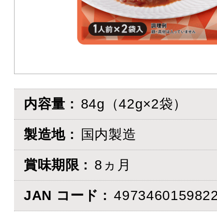
内容量
84g（42g×2袋）
製造地
国内製造
賞味期限
8ヵ月
JAN コード
497346015982