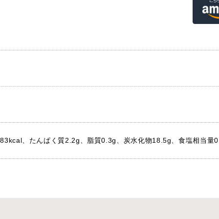
3kcal、たんぱく質2.2g、脂質0.3g、炭水化物18.5g、食塩相当量0.